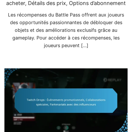
acheter, Détails des prix, Options d’abonnement
Les récompenses du Battle Pass offrent aux joueurs
des opportunités passionnantes de débloquer des
objets et des améliorations exclusifs grâce au
gameplay. Pour accéder à ces récompenses, les
joueurs peuvent […]