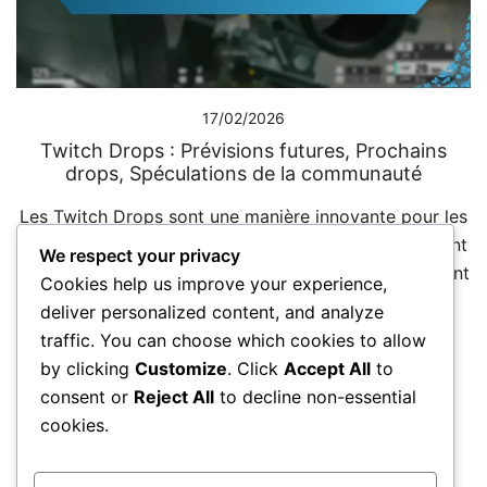
17/02/2026
Twitch Drops : Prévisions futures, Prochains
drops, Spéculations de la communauté
Les Twitch Drops sont une manière innovante pour les
spectateurs de gagner des récompenses en regardant
We respect your privacy
des streams spécifiques, renforçant ainsi l’engagement
Cookies help us improve your experience,
avec des jeux et événements populaires. Les
deliver personalized content, and analyze
événements […]
traffic. You can choose which cookies to allow
by clicking
Customize
. Click
Accept All
to
consent or
Reject All
to decline non-essential
cookies.
Posts
←
1
…
3
4
5
→