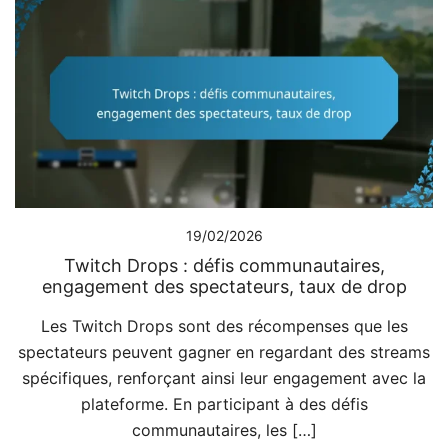
19/02/2026
Twitch Drops : défis communautaires,
engagement des spectateurs, taux de drop
Les Twitch Drops sont des récompenses que les
spectateurs peuvent gagner en regardant des streams
spécifiques, renforçant ainsi leur engagement avec la
plateforme. En participant à des défis
communautaires, les […]