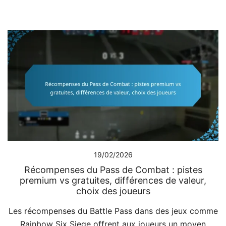
19/02/2026
Récompenses du Pass de Combat : pistes
premium vs gratuites, différences de valeur,
choix des joueurs
Les récompenses du Battle Pass dans des jeux comme
Rainbow Six Siege offrent aux joueurs un moyen