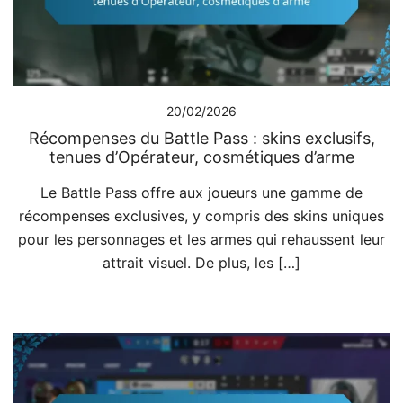
20/02/2026
Récompenses du Battle Pass : skins exclusifs,
tenues d’Opérateur, cosmétiques d’arme
Le Battle Pass offre aux joueurs une gamme de
récompenses exclusives, y compris des skins uniques
pour les personnages et les armes qui rehaussent leur
attrait visuel. De plus, les […]