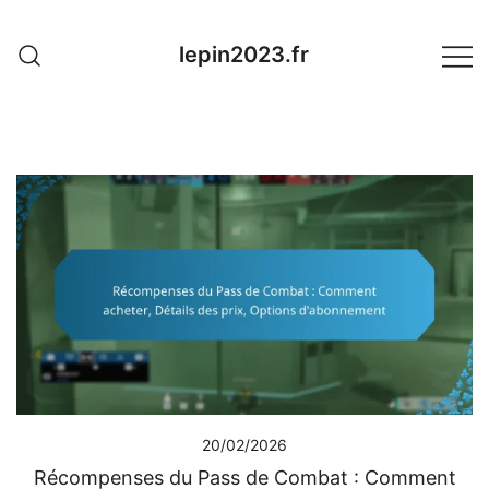
Skip
to
lepin2023.fr
content
20/02/2026
Récompenses du Pass de Combat : Comment