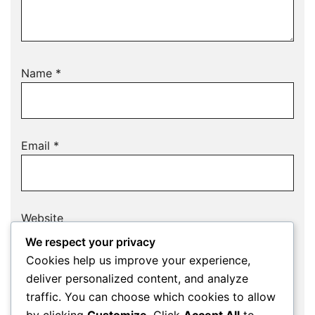
Name
*
Email
*
Website
We respect your privacy
Cookies help us improve your experience,
deliver personalized content, and analyze
Save my name, email, and website in this
traffic. You can choose which cookies to allow
browser for the next time I comment.
by clicking
Customize
. Click
Accept All
to