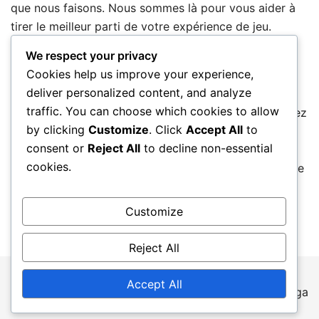
que nous faisons. Nous sommes là pour vous aider à
tirer le meilleur parti de votre expérience de jeu.
We respect your privacy
Explorez et Contactez-Nous
Cookies help us improve your experience,
deliver personalized content, and analyze
Nous vous invitons à explorer lepin2023.fr et à
traffic. You can choose which cookies to allow
découvrir tout ce que nous avons à offrir. Si vous avez
by clicking
Customize
. Click
Accept All
to
des questions ou des suggestions, n’hésitez pas à
consent or
Reject All
to decline non-essential
nous contacter à
hello@lepin2023.fr
. Ensemble,
cookies.
faisons de votre aventure dans Rainbow Six Siege une
expérience inoubliable !
Customize
Reject All
Accept All
© 2026 lepin2023.fr. Proudly powered by
Botiga