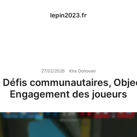
lepin2023.fr
27/02/2026
Kira Donovan
 Défis communautaires, Object
Engagement des joueurs