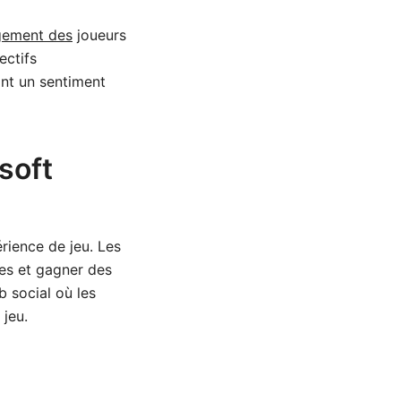
ement des
joueurs
ectifs
sant un sentiment
soft
rience de jeu. Les
s et gagner des
 social où les
jeu.