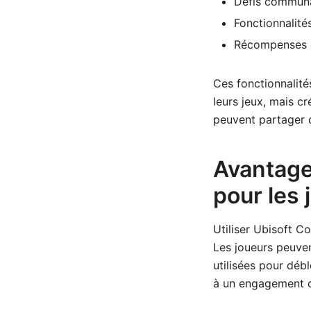
Défis communau
Fonctionnalité
Récompenses e
Ces fonctionnalit
leurs jeux, mais 
peuvent partager d
Avantages
pour les 
Utiliser Ubisoft C
Les joueurs peuve
utilisées pour déb
à un engagement c