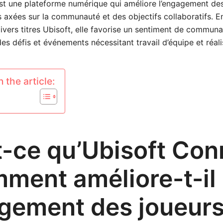
st une plateforme numérique qui améliore l’engagement des
s axées sur la communauté et des objectifs collaboratifs. E
divers titres Ubisoft, elle favorise un sentiment de commun
des défis et événements nécessitant travail d’équipe et réal
 the article:
t-ce qu’Ubisoft Con
mment améliore-t-il
agement des joueurs