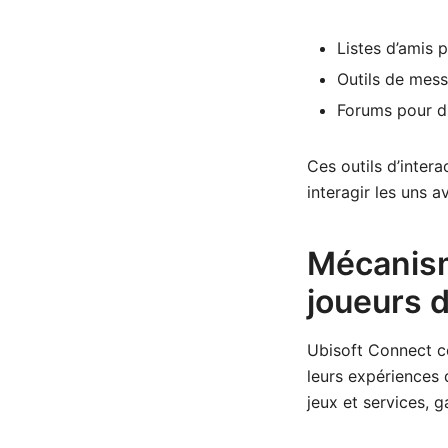
Listes d’amis 
Outils de mes
Forums pour di
Ces outils d’inter
interagir les uns a
Mécanism
joueurs 
Ubisoft Connect c
leurs expériences d
jeux et services, 