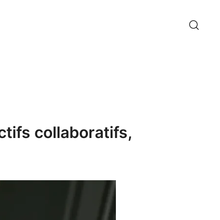
ifs collaboratifs,