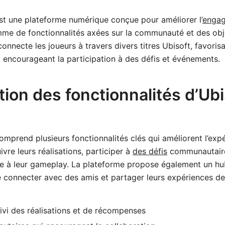
t une plateforme numérique conçue pour améliorer l’
engag
mme de fonctionnalités axées sur la communauté et des obj
 connecte les joueurs à travers divers titres Ubisoft, favori
encourageant la participation à des défis et événements.
ion des fonctionnalités d’Ubi
mprend plusieurs fonctionnalités clés qui améliorent l’expé
vre leurs réalisations, participer à
des défis
communautaire
 à leur gameplay. La plateforme propose également un hub
 connecter avec des amis et partager leurs expériences de 
vi des réalisations et de récompenses