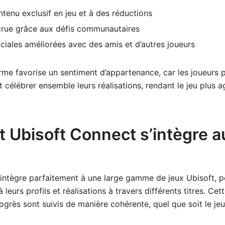
tenu exclusif en jeu et à des réductions
crue grâce aux défis communautaires
ociales améliorées avec des amis et d’autres joueurs
orme favorise un sentiment d’appartenance, car les joueurs 
t célébrer ensemble leurs réalisations, rendant le jeu plus a
Ubisoft Connect s’intègre a
’intègre parfaitement à une large gamme de jeux Ubisoft, 
 leurs profils et réalisations à travers différents titres. Cet
ogrès sont suivis de manière cohérente, quel que soit le jeu