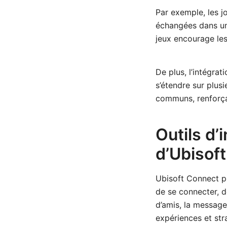
Par exemple, les 
échangées dans un 
jeux encourage les
De plus, l’intégra
s’étendre sur plusi
communs, renforça
Outils d’
d’Ubisof
Ubisoft Connect pr
de se connecter, d
d’amis, la message
expériences et str