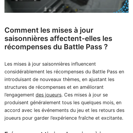
Comment les mises à jour
saisonnières affectent-elles les
récompenses du Battle Pass ?
Les mises à jour saisonnières influencent
considérablement les récompenses du Battle Pass en
introduisant de nouveaux thèmes, en ajustant les
structures de récompenses et en améliorant
l’engagement
des joueurs
. Ces mises à jour se
produisent généralement tous les quelques mois, en
accord avec les événements du jeu et les retours des
joueurs pour garder l’expérience fraîche et excitante.