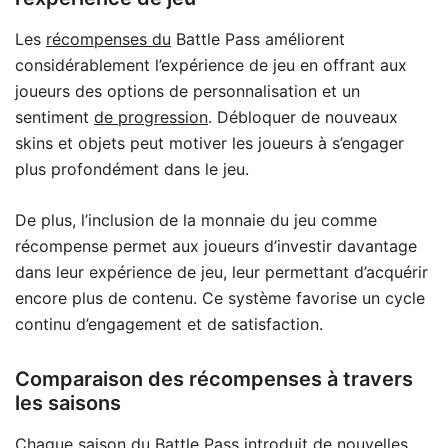
Les
récompenses du
Battle Pass améliorent
considérablement l’expérience de jeu en offrant aux
joueurs des options de personnalisation et un
sentiment
de progression
. Débloquer de nouveaux
skins et objets peut motiver les joueurs à s’engager
plus profondément dans le jeu.
De plus, l’inclusion de la monnaie du jeu comme
récompense permet aux joueurs d’investir davantage
dans leur expérience de jeu, leur permettant d’acquérir
encore plus de contenu. Ce système favorise un cycle
continu d’engagement et de satisfaction.
Comparaison des récompenses à travers
les saisons
Chaque saison du Battle Pass introduit de nouvelles