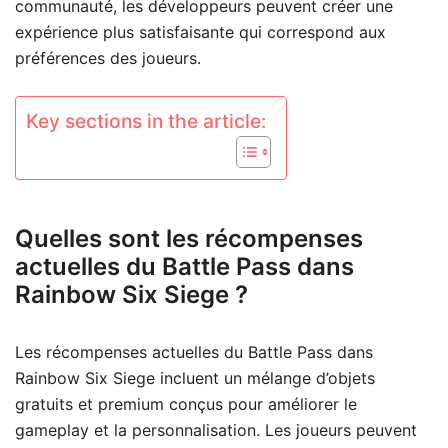
communauté, les développeurs peuvent créer une
expérience plus satisfaisante qui correspond aux
préférences des joueurs.
Key sections in the article:
Quelles sont les récompenses
actuelles du Battle Pass dans
Rainbow Six Siege ?
Les récompenses actuelles du Battle Pass dans
Rainbow Six Siege incluent un mélange d’objets
gratuits et premium conçus pour améliorer le
gameplay et la personnalisation. Les joueurs peuvent