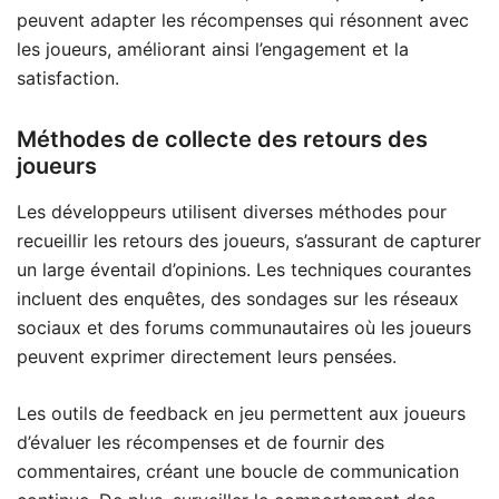
peuvent adapter les récompenses qui résonnent avec
les joueurs, améliorant ainsi l’engagement et la
satisfaction.
Méthodes de collecte des retours des
joueurs
Les développeurs utilisent diverses méthodes pour
recueillir les retours des joueurs, s’assurant de capturer
un large éventail d’opinions. Les techniques courantes
incluent des enquêtes, des sondages sur les réseaux
sociaux et des forums communautaires où les joueurs
peuvent exprimer directement leurs pensées.
Les outils de feedback en jeu permettent aux joueurs
d’évaluer les récompenses et de fournir des
commentaires, créant une boucle de communication