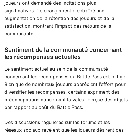
joueurs ont demandé des incitations plus
significatives. Ce changement a entraîné une
augmentation de la rétention des joueurs et de la
satisfaction, montrant l’impact des retours de la
communauté.
Sentiment de la communauté concernant
les récompenses actuelles
Le sentiment actuel au sein de la communauté
concernant les récompenses du Battle Pass est mitigé.
Bien que de nombreux joueurs apprécient l’effort pour
diversifier les récompenses, certains expriment des
préoccupations concernant la valeur perçue des objets
par rapport au coût du Battle Pass.
Des discussions régulières sur les forums et les
réseaux sociaux révèlent que les joueurs désirent des