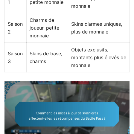
1
petite monnaie
monnaie
Charms de
Saison
Skins d’armes uniques,
joueur, petite
2
plus de monnaie
monnaie
Objets exclusifs,
Saison
Skins de base,
montants plus élevés de
3
charms
monnaie