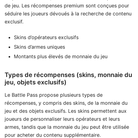
de jeu. Les récompenses premium sont conçues pour
séduire les joueurs dévoués à la recherche de contenu
exclusif.
Skins d’opérateurs exclusifs
Skins d’armes uniques
Montants plus élevés de monnaie du jeu
Types de récompenses (skins, monnaie du
jeu, objets exclusifs)
Le Battle Pass propose plusieurs types de
récompenses, y compris des skins, de la monnaie du
jeu et des objets exclusifs. Les skins permettent aux
joueurs de personnaliser leurs opérateurs et leurs
armes, tandis que la monnaie du jeu peut être utilisée
pour acheter du contenu supplémentaire.