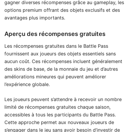
gagner diverses récompenses grâce au gameplay, les
options premium offrant des objets exclusifs et des
avantages plus importants.
Aperçu des récompenses gratuites
Les récompenses gratuites dans le Battle Pass
fournissent aux joueurs des objets essentiels sans
aucun coût. Ces récompenses incluent généralement
des skins de base, de la monnaie du jeu et d’autres
améliorations mineures qui peuvent améliorer
l’expérience globale.
Les joueurs peuvent s’attendre à recevoir un nombre
limité de récompenses gratuites chaque saison,
accessibles à tous les participants du Battle Pass.
Cette approche permet aux nouveaux joueurs de
s’engager dans le jeu sans avoir besoin d’investir de