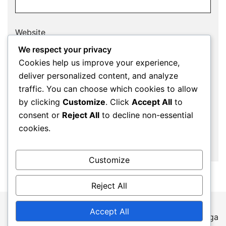
Website
We respect your privacy
Cookies help us improve your experience,
deliver personalized content, and analyze
Save my name, email, and website in this
traffic. You can choose which cookies to allow
browser for the next time I comment.
by clicking
Customize
. Click
Accept All
to
consent or
Reject All
to decline non-essential
cookies.
Customize
Reject All
Accept All
© 2026 lepin2023.fr. Proudly powered by
Botiga